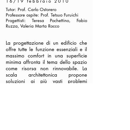
16/19 febbraio 2010
Tutor: Prof. Carlo Ostorero
Professore ospite: Prof. Tetsuo Furuichi
Progettisti: Teresa Pochettino, Fabio
Ruzza, Valeria Marta Rocco
La progettazione di un edificio che
offre tutte le funzione essenziali e il
massimo comfort in una superficie
minima affronta il tema dello spazio
come risorsa non rinnovabile. La
scala architettonica propone
soluzioni ai più vasti problemi
urbanistici di trasporto.
< Back to M+W
CONTATTI
Via Locana, 14