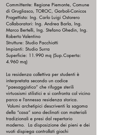
Committente: Regione Piemonte, Comune
di Grugliasco, TOROC, Garboli-Conicos
Progettista: Ing. Carlo Luigi Ostorero
Collaboratori: Ing. Andrea Barla, Ing.
Marco Bertelli, Ing. Stefano Ghedin,
Ing.
Roberto Valentino
Strutture: Studio Pacchiotti
Impianti: Studio Surra
Superficie: 11.990 mq (Sup.Coperta:
4.960 mq)
La residenza collettiva per studenti è
interpretata secondo un codice
“paesaggistico” che rifugge sterili
virtuosismi stilistici e si confronta col vicino
parco e l’annessa residenza storica.
Volumi archetipici descriventi la sagoma
della “casa” sono declinati con materiali
tradizionali e presi dal repertorio
moderno. La disposizione dei pieni e dei
vuoti dispiega controllati giochi