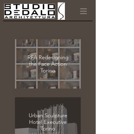
RFA Redesigning
the Face Action
Torino
Urban Sculpture
Hotel Executive
Torino